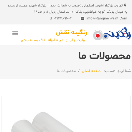
ریدن
تهران، بزرگراه اشرفی اصفهانی (جنوب به شمال)، بعد از بزرگراه شهید همت، نرسیده
ز
به میدان پونک، کوچه طباطبایی، پلاک 21، ساختمان رویال 1، واحد 16
حتوا
02144891002
info@RanginehPrint.Com
رنگینه نقش
تولید، چاپ و لمینه انواع لفاف بسته بندی
محصولات ما
شما اینجا هستید :
صفحه اصلی
/
محصولات ما